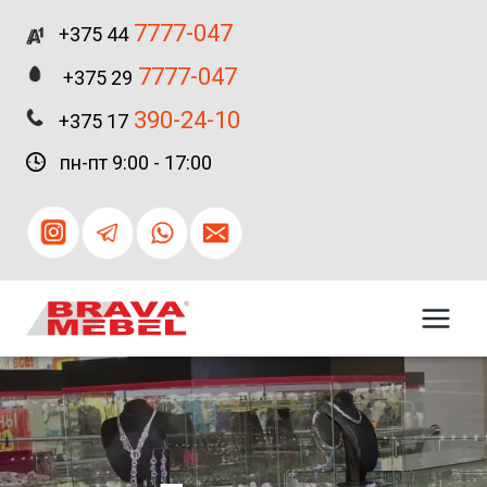
Перейти
7777-047
+375 44
к
содержимому
7777-047
+375 29
390-24-10
+375 17
пн-пт 9:00 - 17:00